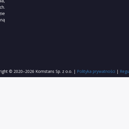
ia,
h.
ie
ną
ight © 2020–2026 Komstans Sp. z o.o. |
Polityka prywatności
|
Regu