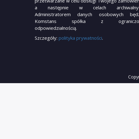
przetwarzane w celu obsługi Twojego zamówien
a następnie w celach archiwalnyc
Administratorem danych osobowych będz
Komstans spółka z ograniczo
odpowiedzialnością.
Szczegóły:
polityka prywatności
.
Copyr